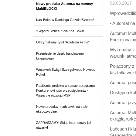
02.03.2017
Nowy produkt: Automat na monety
MultiBLOCK!
Wprowadzili
Kas-Boks w Rankingu Gazele Biznesu!
- Automat n
"Gepard Biznesu" dla Kas-Boks!
Automat Mult
Funkcjonalny
Otrzymaliśmy tytuł "Rzetelna Firma"
Wykonany z t
Przeniesienie działu handlowego i
warunki atmo
księgowego
Połączony z 
Wesołych Świąt i Szczęsliwego Nowego
kształtu wóz
Roku!
Automat pos
Realizacja projektu w ramach programu
Konkurencyjność przedsiębiorstw -
Dostępna kolo
Wsparcie rozwoju MSP
Automat przyj
Nowe produkty: nadstawki na stoły
ekspozycyjne.
Automat Mul
okrągłą rurk
ZAPRASZAMY! Sklep internetowy już
otwarty!
Łańcuch i kl
Standardowy 