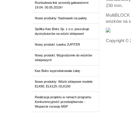
Rozbudowa linii: przestój galwanizerni
230 mm.
19.04.-30.05.2010r!
MultiBLOCK d
Nowe produkty: Nadstawki na palety.
wózków na sw
Spółka Kas-Boks Sp. z o.o. poszukuje
dystrybutorów na wózki sklepowe!
Copyright © 
Nowy produkt: Ławka JUPITER
Nowy produkt: Wygrodzenie do wózków
sklepowych
Kas-Boks wyprodukowała żabę.
Nowe produkty: Wózki sklepowe modele:
ELK80, ELK125 i ELK150
Realizacja projektu w ramach programu
Konkurencyjność przedsiębiorstw -
Wsparcie rozwoju MSP